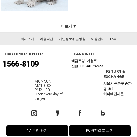
더보기 ▼
회사소개
이용약관
개인정보취급방침
이용안내
FAQ
l
CUSTOMER CENTER
l
BANK INFO
예금주명 : 이형주
1566-8109
신한 : 110-341-282755
l
RETURN &
EXCHANGE
MON-SUN
서울시 송파구 송파
AM10:00-
동 96-5
PM21:00
해피애견타운
Open every day of
the year
1:1문의 하기
PC버전으로 보기