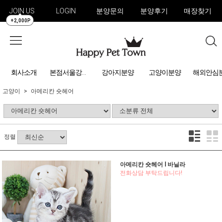
JOIN US
LOGIN
분양문의
분양후기
매장찾기
+2,000P
회사소개
강아지분양
고양이분양
해외안심
본점서울강아지분양
고양이
아메리칸 숏헤어
정렬
아메리칸 숏헤어 l 바닐라
전화상담 부탁드립니다!