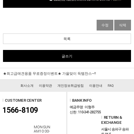
수정
삭제
목록
글쓰기
★최고급애견용품 무료증정이벤트★ 가을맞이 득템찬스~!!
회사소개
이용약관
개인정보취급방침
이용안내
FAQ
l
CUSTOMER CENTER
l
BANK INFO
예금주명 : 이형주
1566-8109
신한 : 110-341-282755
l
RETURN &
EXCHANGE
MON-SUN
서울시 송파구 송파
AM10:00-