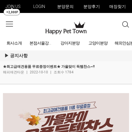
JOIN US
LOGIN
분양문의
분양후기
매장찾기
+2,000P
회사소개
강아지분양
고양이분양
해외안심
본점서울강아지분양
공지사항
★최고급애견용품 무료증정이벤트★ 가을맞이 득템찬스~!!
해피애견타운
|
2022-10-10
|
조회수 1784