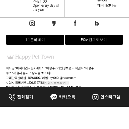
동 96-5
PM21:00
해피애견타운
Open every day of
the year
1:1문의 하기
PC버전으로 보기
회사명 : 해피애견타운 / 대표자 : 이형주 / 개인정보관리 책임자 : 이형주
주소 : 서울시 송파구 송파동 96-5 1층
고객만족센터샵 : 1566-8109 / 메일 : pyk0101@naver.com
사업자 등록번호 : 206-27-77481
통신판매업신고번호 : 서울 광진 제 0847호 / FAX : 02-461-2944
전화걸기
카카오톡
인스타그램
Copyright (c) by Happy Pet Town All rights reserved. Icons by Icons8