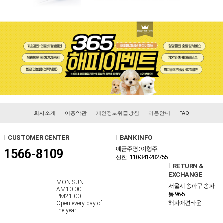
회사소개
이용약관
개인정보취급방침
이용안내
FAQ
l
CUSTOMER CENTER
l
BANK INFO
예금주명 : 이형주
1566-8109
신한 : 110-341-282755
l
RETURN &
EXCHANGE
MON-SUN
서울시 송파구 송파
AM10:00-
동 96-5
PM21:00
해피애견타운
Open every day of
the year