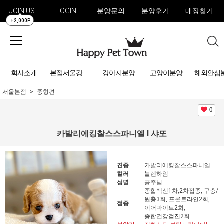
JOIN US
LOGIN
분양문의
분양후기
매장찾기
+2,000P
회사소개
강아지분양
고양이분양
해외안심
본점서울강아지분양
서울본점
중형견
0
카발리에킹찰스스파니엘 l 샤또
견종
카발리에킹찰스스파니엘
컬러
블렌하임
성별
공주님
종합백신1차,2차접종, 구충/
원충3회, 프론트라인2회,
접종
이어마이트2회,
종합건강검진2회