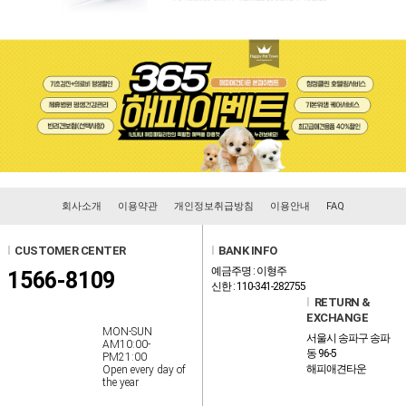
회사소개
이용약관
개인정보취급방침
이용안내
FAQ
l
CUSTOMER CENTER
l
BANK INFO
예금주명 : 이형주
1566-8109
신한 : 110-341-282755
l
RETURN &
EXCHANGE
MON-SUN
서울시 송파구 송파
AM10:00-
동 96-5
PM21:00
해피애견타운
Open every day of
the year