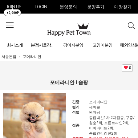
JOIN US
LOGIN
분양문의
분양후기
매장찾기
+2,000P
회사소개
강아지분양
고양이분양
해외안심
본점서울강아지분양
서울본점
포메라니안
0
포메라니안 l 솜팡
견종
포메라니안
컬러
세이블
성별
왕자님
종합백신1차,2차접종, 구충/
원충3회, 프론트라인2회,
접종
이어마이트2회,
종합건강검진2회