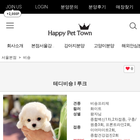
JOIN US
LOGIN
분양문의
분양후기
매장찾기
+2,000P
회사소개
강아지분양
고양이분양
해외안심
본점서울강아지분양
서울본점
비숑
0
테디비숑 l 루크
견종
비숑프리제
컬러
화이트
성별
왕자님
종합백신1차,2차접종, 구충/
원충3회, 프론트라인2회,
접종
이어마이트2회,
종합건강검진2회