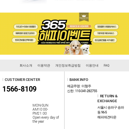
회사소개
이용약관
개인정보취급방침
이용안내
FAQ
l
CUSTOMER CENTER
l
BANK INFO
예금주명 : 이형주
1566-8109
신한 : 110-341-282755
l
RETURN &
EXCHANGE
MON-SUN
서울시 송파구 송파
AM10:00-
동 96-5
PM21:00
해피애견타운
Open every day of
the year