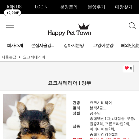
JOIN US
LOGIN
분양문의
분양후기
매장찾기
+2,000P
회사소개
강아지분양
고양이분양
해외안심
본점서울강아지분양
서울본점
요크셔테리어
0
요크셔테리어 l 앙뚜
견종
요크셔테리어
컬러
블랙&골드
성별
공주님
종합백신1차,2차접종, 구충/
원충3회, 프론트라인2회,
접종
이어마이트2회,
종합건강검진2회