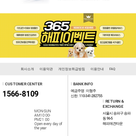
회사소개
이용약관
개인정보취급방침
이용안내
FAQ
l
CUSTOMER CENTER
l
BANK INFO
예금주명 : 이형주
1566-8109
신한 : 110-341-282755
l
RETURN &
EXCHANGE
MON-SUN
서울시 송파구 송파
AM10:00-
동 96-5
PM21:00
해피애견타운
Open every day of
the year