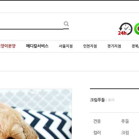
고양이분양
메디칼서비스
서울지점
인천지점
경기지점
경북
크림푸들
l 츄이
견종
푸들
컬러
크림