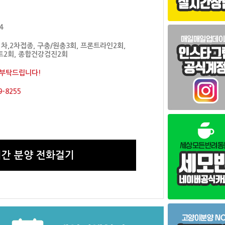
4
차,2차접종, 구충/원충3회, 프론트라인2회,
2회, 종합건강검진2회
 부탁드립니다!
9-8255
간 분양 전화걸기