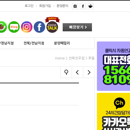
로그인
회원가입
분양문의
/경남지점
전북/전남지점
분양패밀리
>
>
Home
전북전주점
푸들