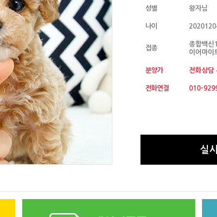
성별
왕자님
나이
2020120
종합백신1
접종
이어마이트
분양가
전화상담
전화연결
010-929
실시