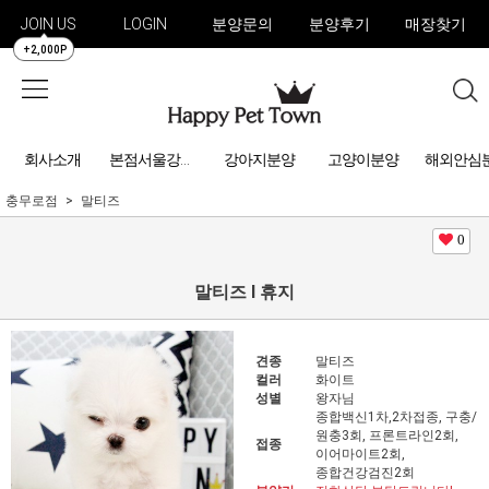
JOIN US
LOGIN
분양문의
분양후기
매장찾기
+2,000P
회사소개
강아지분양
고양이분양
해외안심
본점서울강아지분양
충무로점
말티즈
0
말티즈 l 휴지
견종
말티즈
컬러
화이트
성별
왕자님
종합백신1차,2차접종, 구충/
원충3회, 프론트라인2회,
접종
이어마이트2회,
종합건강검진2회