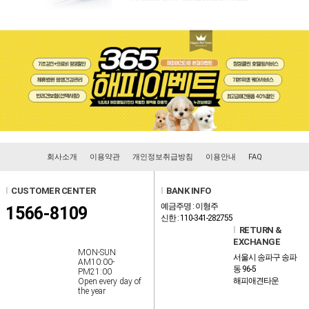
회사소개
이용약관
개인정보취급방침
이용안내
FAQ
l
CUSTOMER CENTER
l
BANK INFO
예금주명 : 이형주
1566-8109
신한 : 110-341-282755
l
RETURN &
EXCHANGE
MON-SUN
서울시 송파구 송파
AM10:00-
동 96-5
PM21:00
해피애견타운
Open every day of
the year