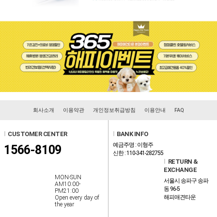
회사소개
이용약관
개인정보취급방침
이용안내
FAQ
l
CUSTOMER CENTER
l
BANK INFO
예금주명 : 이형주
1566-8109
신한 : 110-341-282755
l
RETURN &
EXCHANGE
MON-SUN
서울시 송파구 송파
AM10:00-
동 96-5
PM21:00
해피애견타운
Open every day of
the year