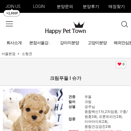
JOIN US
LOGIN
분양문의
분양후기
매장찾기
+2,000P
회사소개
강아지분양
고양이분양
해외안심
본점서울강아지분양
서울본점
소형견
0
크림푸들 l 슈가
견종
푸들
컬러
크림
성별
공주님
종합백신1차,2차접종, 구충/
원충3회, 프론트라인2회,
접종
이어마이트2회,
종합건강검진2회