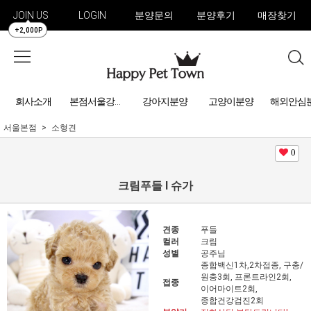
JOIN US
LOGIN
분양문의
분양후기
매장찾기
+2,000P
회사소개
강아지분양
고양이분양
해외안심
본점서울강아지분양
서울본점
소형견
0
크림푸들 l 슈가
견종
푸들
컬러
크림
성별
공주님
종합백신1차,2차접종, 구충/
원충3회, 프론트라인2회,
접종
이어마이트2회,
종합건강검진2회