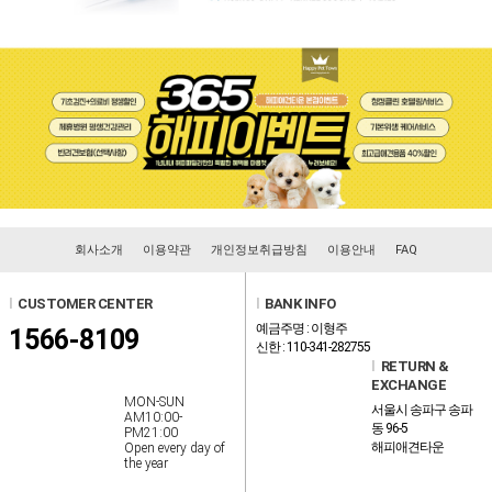
회사소개
이용약관
개인정보취급방침
이용안내
FAQ
l
CUSTOMER CENTER
l
BANK INFO
예금주명 : 이형주
1566-8109
신한 : 110-341-282755
l
RETURN &
EXCHANGE
MON-SUN
서울시 송파구 송파
AM10:00-
동 96-5
PM21:00
해피애견타운
Open every day of
the year