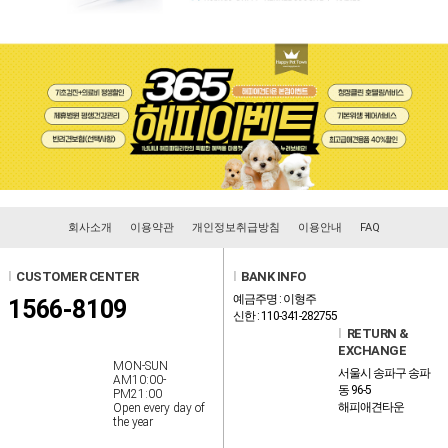
회사소개
이용약관
개인정보취급방침
이용안내
FAQ
l
CUSTOMER CENTER
l
BANK INFO
예금주명 : 이형주
1566-8109
신한 : 110-341-282755
l
RETURN &
EXCHANGE
MON-SUN
서울시 송파구 송파
AM10:00-
동 96-5
PM21:00
해피애견타운
Open every day of
the year