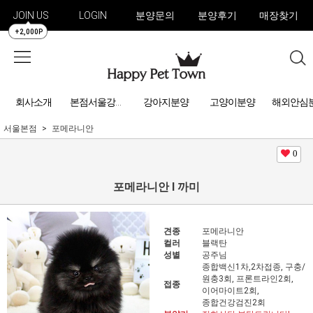
JOIN US
LOGIN
분양문의
분양후기
매장찾기
+2,000P
회사소개
강아지분양
고양이분양
해외안심
본점서울강아지분양
서울본점
포메라니안
0
포메라니안 l 까미
견종
포메라니안
컬러
블랙탄
성별
공주님
종합백신1차,2차접종, 구충/
원충3회, 프론트라인2회,
접종
이어마이트2회,
종합건강검진2회