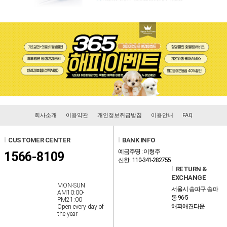
회사소개
이용약관
개인정보취급방침
이용안내
FAQ
l
CUSTOMER CENTER
l
BANK INFO
예금주명 : 이형주
1566-8109
신한 : 110-341-282755
l
RETURN &
EXCHANGE
MON-SUN
서울시 송파구 송파
AM10:00-
동 96-5
PM21:00
해피애견타운
Open every day of
the year