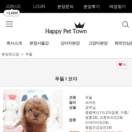
JOIN US
LOGIN
분양문의
분양후기
매장찾기
+2,000P
회사소개
강아지분양
고양이분양
해외안심
본점서울강아지분양
분당판교점
푸들
0
푸들 l 코야
견종
푸들
컬러
브라운
성별
공주님
종합백신1차,2차접종, 구충/
원충3회, 프론트라인2회,
접종
이어마이트2회,
종합건강검진2회