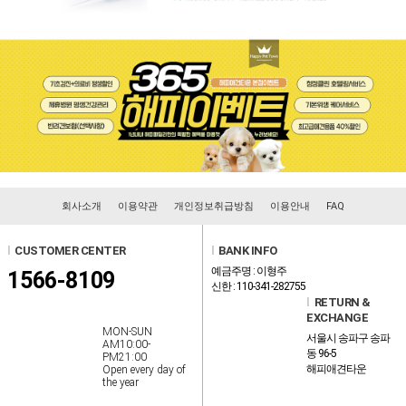
회사소개
이용약관
개인정보취급방침
이용안내
FAQ
l
CUSTOMER CENTER
l
BANK INFO
예금주명 : 이형주
1566-8109
신한 : 110-341-282755
l
RETURN &
EXCHANGE
MON-SUN
서울시 송파구 송파
AM10:00-
동 96-5
PM21:00
해피애견타운
Open every day of
the year