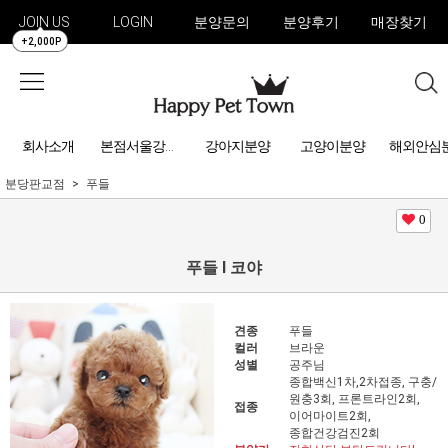
JOIN US
LOGIN
분양문의
분양후기
매장찾기
+2,000P
회사소개
강아지분양
고양이분양
해외안심
본점서울강아지분양
분당판교점
푸들
0
푸들 l 코야
견종
푸들
컬러
브라운
성별
공주님
종합백신1차,2차접종, 구충/
원충3회, 프론트라인2회,
접종
이어마이트2회,
종합건강검진2회