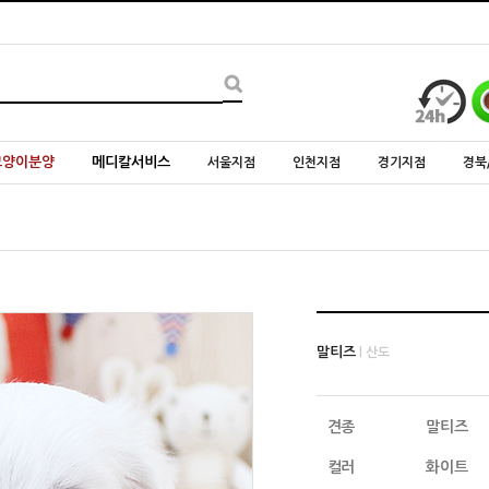
고양이분양
메디칼서비스
서울지점
인천지점
경기지점
경북
말티즈
l 산도
견종
말티즈
컬러
화이트