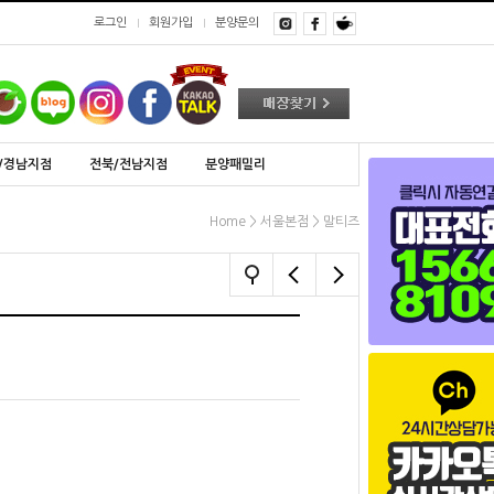
로그인
회원가입
분양문의
/경남지점
전북/전남지점
분양패밀리
>
>
Home
서울본점
말티즈