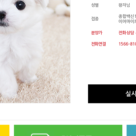
성별
왕자님
종합백신1
접종
이어마이트
분양가
전화상담
전화연결
1566-81
실시