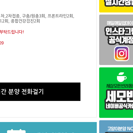
차,2차접종, 구충/원충3회, 프론트라인2회,
2회, 종합건강검진2회
 부탁드립니다!
09
간 분양 전화걸기