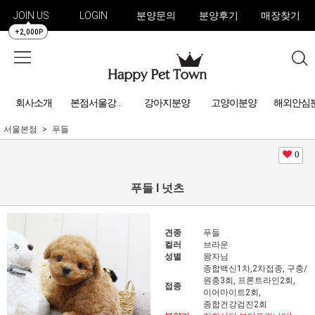
JOIN US
LOGIN
분양문의
분양후기
매장찾기
+2,000P
회사소개
강아지분양
고양이분양
해외안심
본점서울강아지분양
서울본점
푸들
0
푸들 l 넛츠
견종
푸들
컬러
브라운
성별
왕자님
종합백신1차,2차접종, 구충/
원충3회, 프론트라인2회,
접종
이어마이트2회,
종합건강검진2회