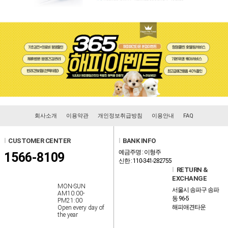
회사소개
이용약관
개인정보취급방침
이용안내
FAQ
l
CUSTOMER CENTER
l
BANK INFO
예금주명 : 이형주
1566-8109
신한 : 110-341-282755
l
RETURN &
EXCHANGE
MON-SUN
서울시 송파구 송파
AM10:00-
동 96-5
PM21:00
해피애견타운
Open every day of
the year