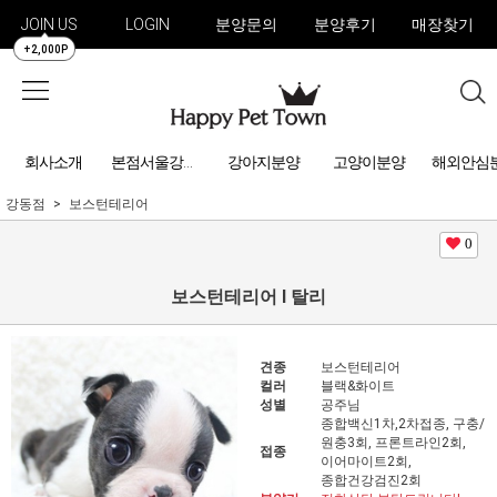
JOIN US
LOGIN
분양문의
분양후기
매장찾기
+2,000P
회사소개
강아지분양
고양이분양
해외안심
본점서울강아지분양
강동점
보스턴테리어
0
보스턴테리어 l 탈리
견종
보스턴테리어
컬러
블랙&화이트
성별
공주님
종합백신1차,2차접종, 구충/
원충3회, 프론트라인2회,
접종
이어마이트2회,
종합건강검진2회