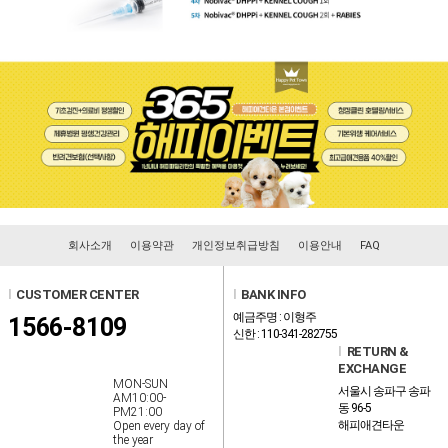
회사소개
이용약관
개인정보취급방침
이용안내
FAQ
l
CUSTOMER CENTER
l
BANK INFO
예금주명 : 이형주
1566-8109
신한 : 110-341-282755
l
RETURN &
EXCHANGE
MON-SUN
서울시 송파구 송파
AM10:00-
동 96-5
PM21:00
해피애견타운
Open every day of
the year