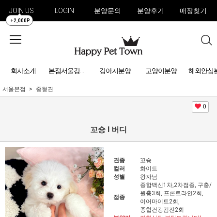
JOIN US
LOGIN
분양문의
분양후기
매장찾기
+2,000P
회사소개
강아지분양
고양이분양
해외안심
본점서울강아지분양
서울본점
중형견
0
꼬숑 l 버디
견종
꼬숑
컬러
화이트
성별
왕자님
종합백신1차,2차접종, 구충/
원충3회, 프론트라인2회,
접종
이어마이트2회,
종합건강검진2회