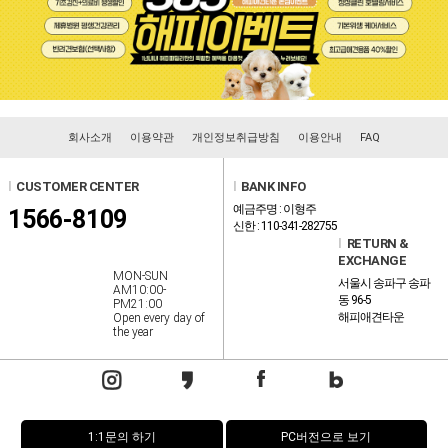
회사소개
이용약관
개인정보취급방침
이용안내
FAQ
l
CUSTOMER CENTER
l
BANK INFO
예금주명 : 이형주
1566-8109
신한 : 110-341-282755
l
RETURN &
EXCHANGE
MON-SUN
서울시 송파구 송파
AM10:00-
동 96-5
PM21:00
해피애견타운
Open every day of
the year
1:1문의 하기
PC버전으로 보기