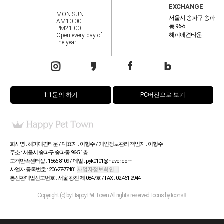
EXCHANGE
MON-SUN
서울시 송파구 송파
AM10:00-
동 96-5
PM21:00
해피애견타운
Open every day of
the year
1:1문의 하기
PC버전으로 보기
회사명 : 해피애견타운 / 대표자 : 이형주 / 개인정보관리 책임자 : 이형주
주소 : 서울시 송파구 송파동 96-5 1층
고객만족센터샵 : 1566-8109 / 메일 : pyk0101@naver.com
사업자 등록번호 : 206-27-77481
통신판매업신고번호 : 서울 광진 제 0847호 / FAX : 02-461-2944
Copyright (c) by Happy Pet Town All rights reserved. Icons by Icons8