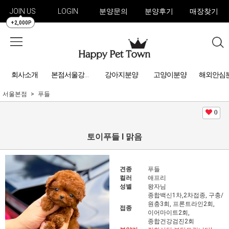
JOIN US
LOGIN
분양문의
분양후기
매장찾기
+2,000P
회사소개
강아지분양
고양이분양
해외안심
본점서울강아지분양
서울본점
푸들
0
토이푸들 l 맑음
견종
푸들
컬러
애프리
성별
왕자님
종합백신1차,2차접종, 구충/
원충3회, 프론트라인2회,
접종
이어마이트2회,
종합건강검진2회