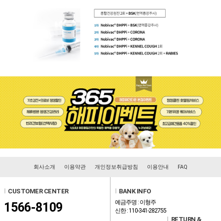
회사소개
이용약관
개인정보취급방침
이용안내
FAQ
l
CUSTOMER CENTER
l
BANK INFO
예금주명 : 이형주
1566-8109
신한 : 110-341-282755
l
RETURN &