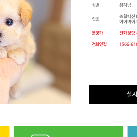
성별
왕자님
종합백신1
접종
이어마이트
분양가
전화상담
전화연결
1566-81
실시