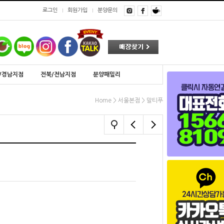
로그인
회원가입
분양문의
/경남지점
전북/전남지점
분양패밀리
>
>
Home
서울본점
말티푸