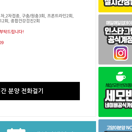
차,2차접종, 구충/원충3회, 프론트라인2회,
2회, 종합건강검진2회
 부탁드립니다!
09
간 분양 전화걸기