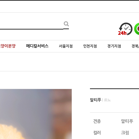
고양이분양
메디칼서비스
서울지점
인천지점
경기지점
경북
말티푸
l 르노
견종
말티푸
컬러
크림