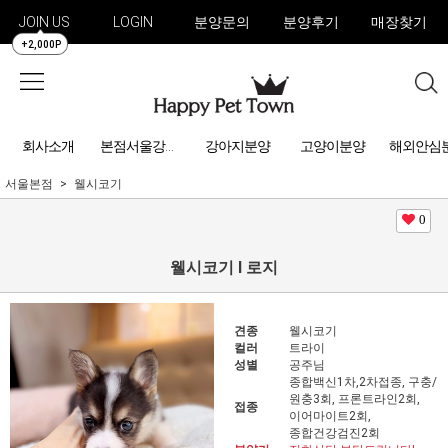
JOIN US
LOGIN
분양문의
분양후기
매장찾기
+2,000P
회사소개
강아지분양
고양이분양
해외안심
본점서울강아지분양
서울본점
웰시코기
0
웰시코기 l 로지
견종
웰시코기
컬러
트라이
성별
공주님
종합백신1차,2차접종, 구충/
원충3회, 프론트라인2회,
접종
이어마이트2회,
종합건강검진2회