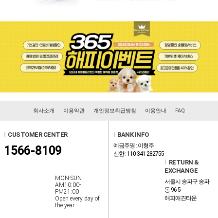
회사소개
이용약관
개인정보취급방침
이용안내
FAQ
l
CUSTOMER CENTER
l
BANK INFO
예금주명 : 이형주
1566-8109
신한 : 110-341-282755
l
RETURN &
EXCHANGE
MON-SUN
서울시 송파구 송파
AM10:00-
동 96-5
PM21:00
해피애견타운
Open every day of
the year