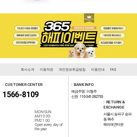
회사소개
이용약관
개인정보취급방침
이용안내
FAQ
l
CUSTOMER CENTER
l
BANK INFO
예금주명 : 이형주
1566-8109
신한 : 110-341-282755
l
RETURN &
EXCHANGE
MON-SUN
서울시 송파구 송파
AM10:00-
동 96-5
PM21:00
해피애견타운
Open every day of
the year