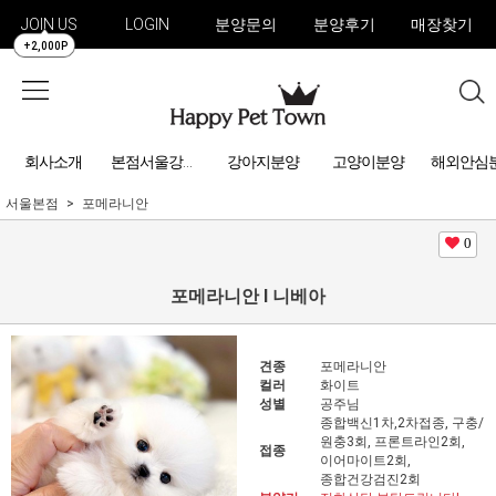
JOIN US
LOGIN
분양문의
분양후기
매장찾기
+2,000P
회사소개
강아지분양
고양이분양
해외안심
본점서울강아지분양
서울본점
포메라니안
0
포메라니안 l 니베아
견종
포메라니안
컬러
화이트
성별
공주님
종합백신1차,2차접종, 구충/
원충3회, 프론트라인2회,
접종
이어마이트2회,
종합건강검진2회