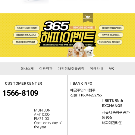
회사소개
이용약관
개인정보취급방침
이용안내
FAQ
l
CUSTOMER CENTER
l
BANK INFO
예금주명 : 이형주
1566-8109
신한 : 110-341-282755
l
RETURN &
EXCHANGE
MON-SUN
서울시 송파구 송파
AM10:00-
동 96-5
PM21:00
해피애견타운
Open every day of
the year