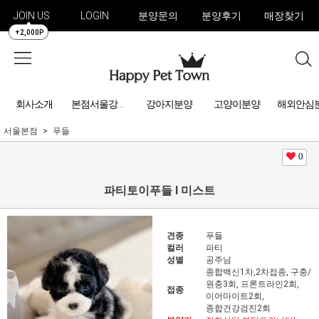
JOIN US
LOGIN
분양문의
분양후기
매장찾기
+2,000P
회사소개
강아지분양
고양이분양
해외안심
본점서울강아지분양
서울본점
푸들
0
파티토이푸들 l 미스트
견종
푸들
컬러
파티
성별
공주님
종합백신1차,2차접종, 구충/
원충3회, 프론트라인2회,
접종
이어마이트2회,
종합건강검진2회