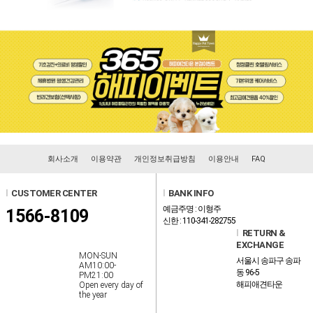
회사소개
이용약관
개인정보취급방침
이용안내
FAQ
l
CUSTOMER CENTER
l
BANK INFO
예금주명 : 이형주
1566-8109
신한 : 110-341-282755
l
RETURN &
EXCHANGE
MON-SUN
서울시 송파구 송파
AM10:00-
동 96-5
PM21:00
해피애견타운
Open every day of
the year