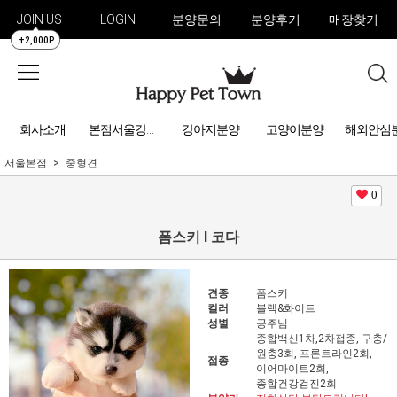
JOIN US
LOGIN
분양문의
분양후기
매장찾기
+2,000P
회사소개
강아지분양
고양이분양
해외안심
본점서울강아지분양
서울본점
중형견
0
폼스키 l 코다
견종
폼스키
컬러
블랙&화이트
성별
공주님
종합백신1차,2차접종, 구충/
원충3회, 프론트라인2회,
접종
이어마이트2회,
종합건강검진2회