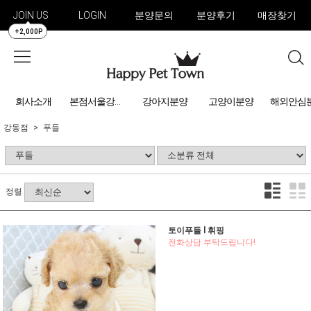
JOIN US
LOGIN
분양문의
분양후기
매장찾기
+2,000P
회사소개
강아지분양
고양이분양
해외안심
본점서울강아지분양
강동점
푸들
정렬
토이푸들 l 휘핑
전화상담 부탁드립니다!