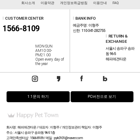
회사소개
이용약관
개인정보취급방침
이용안내
FAQ
l
CUSTOMER CENTER
l
BANK INFO
예금주명 : 이형주
1566-8109
신한 : 110-341-282755
l
RETURN &
EXCHANGE
MON-SUN
서울시 송파구 송파
AM10:00-
동 96-5
PM21:00
해피애견타운
Open every day of
the year
1:1문의 하기
PC버전으로 보기
회사명 : 해피애견타운 / 대표자 : 이형주 / 개인정보관리 책임자 : 이형주
주소 : 서울시 송파구 송파동 96-5 1층
고객만족센터샵 : 1566-8109 / 메일 : pyk0101@naver.com