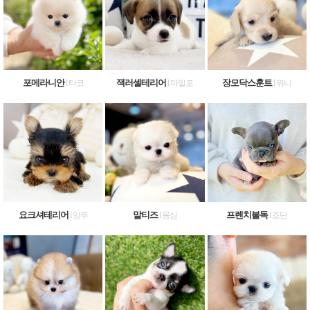
포메라니안
잭러셀테리어
장모닥스훈트
l 타코
l 마일로
l 위니
요크셔테리어
말티즈
프렌치불독
l 앙뚜
l 옹심
l 조단