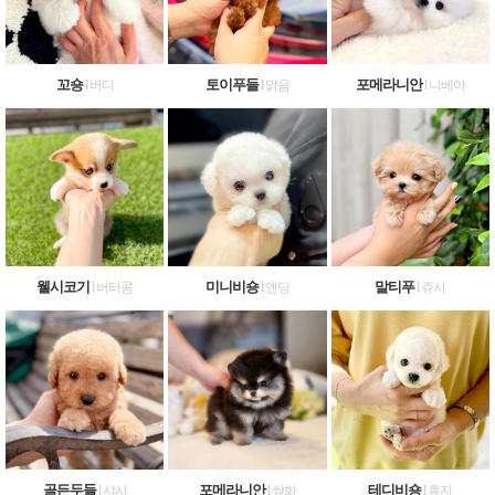
꼬숑
토이푸들
포메라니안
l 버디
l 맑음
l 니베아
웰시코기
미니비숑
말티푸
l 버터콩
l 엔딩
l 쥬시
골든두들
포메라니안
테디비숑
l 샤샤
l 쌍화
l 휴지