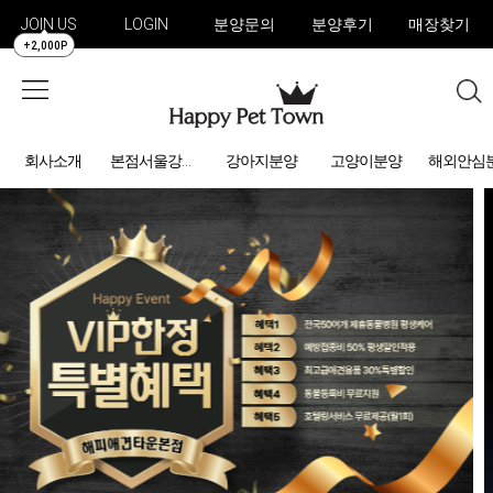
JOIN US
LOGIN
분양문의
분양후기
매장찾기
+2,000P
회사소개
강아지분양
고양이분양
해외안심
본점서울강아지분양