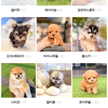
말티푸
테디비숑
장모닥스훈트
l 로미
l 벨라
l 샤이
요크셔테리어
타이니푸들
폼스키
l 막심
l 피핀
l 코다
시바견
말티폼
토이푸들
l 가쿠
l 토비
l 아몬드