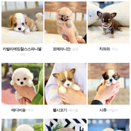
카발리에킹찰스스파니엘
포메라니안
치와와
l
l 솜팡
l 푸딩
샤또
테디비숑
웰시코기
시츄
l 루크
l 헤이즐
l 마일리