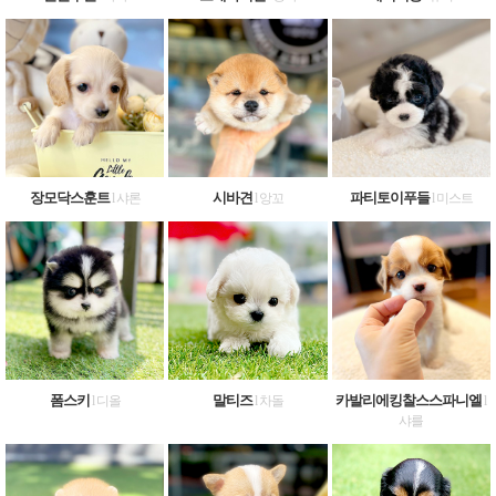
장모닥스훈트
시바견
파티토이푸들
l 샤론
l 앙꼬
l 미스트
폼스키
말티즈
카발리에킹찰스스파니엘
l 디올
l 차돌
l
샤를