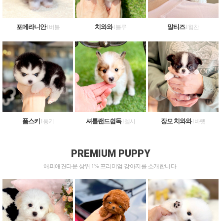
포메라니안
치와와
말티즈
l 버블
l 블루
l 힘찬
폼스키
셔틀랜드쉽독
장모 치와와
l 통키
l 첼시
l 바렛
PREMIUM PUPPY
해피애견타운 상위 1% 프리미엄 강아지를 소개합니다.