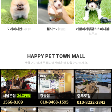
포메라니안
웰시코기
카발리에킹찰스스파니엘
l 피에르
l 셀린
l
브루노
HAPPY PET TOWN MALL
전국 어디에서든 해피애견타운 매장을 만나보세요.