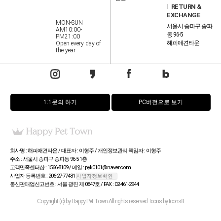
l
RETURN &
EXCHANGE
MON-SUN
서울시 송파구 송파
AM10:00-
동 96-5
PM21:00
해피애견타운
Open every day of
the year
1:1문의 하기
PC버전으로 보기
회사명 : 해피애견타운 / 대표자 : 이형주 / 개인정보관리 책임자 : 이형주
주소 : 서울시 송파구 송파동 96-5 1층
고객만족센터샵 : 1566-8109 / 메일 : pyk0101@naver.com
사업자 등록번호 : 206-27-77481
통신판매업신고번호 : 서울 광진 제 0847호 / FAX : 02-461-2944
Copyright (c) by Happy Pet Town All rights reserved. Icons by Icons8