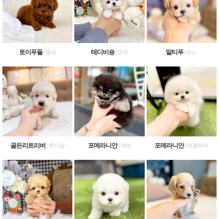
토이푸들
테디비숑
말티푸
l 퐁듀
l 쿠우
l 르노
골든리트리버
포메라니안
포메라니안
l 루시앙
l 케빈
l 에클레어